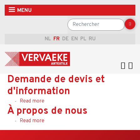
Skip
MENU
to
main
Rechercher
content
NL
FR
DE
EN
PL
RU
Demande de devis et
d'information
Read more
about
À propos de nous
Demande
de
Read more
about
devis
À
et
propos
d'information