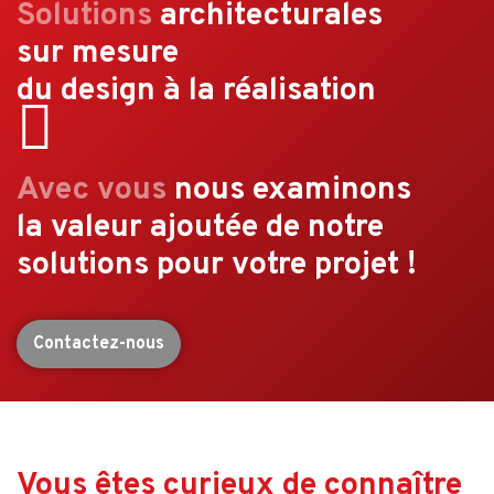
Solutions
architecturales
de
nous
sur mesure
du design à la réalisation
Avec vous
nous examinons
la valeur ajoutée de notre
solutions pour votre projet !
Contactez-nous
Vous êtes curieux de connaître