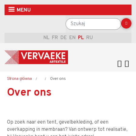
Przejdź
MENU
do
treści
Szukaj
NL
FR
DE
EN
PL
RU
Ścieżka
Strona główna
Over ons
Over ons
nawigacyjna
Op zoek naar een tent, gevelbekleding, of een
overkapping in membraan? Van ontwerp tot realisatie,